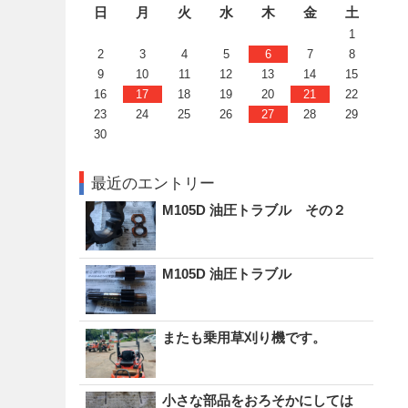
日
月
火
水
木
金
土
1
2
3
4
5
6
7
8
9
10
11
12
13
14
15
16
17
18
19
20
21
22
23
24
25
26
27
28
29
30
最近のエントリー
M105D 油圧トラブル その２
M105D 油圧トラブル
またも乗用草刈り機です。
小さな部品をおろそかにしては