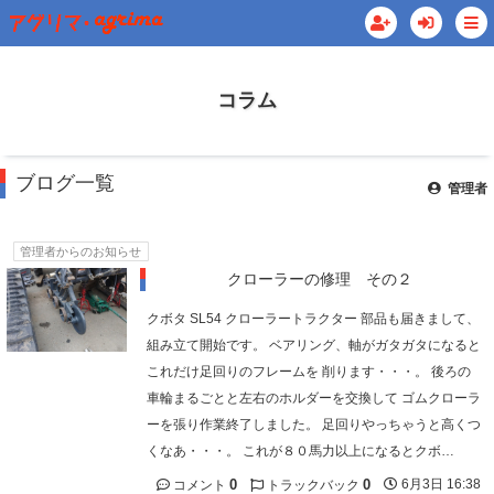
コラム
ブログ一覧
管理者
管理者からのお知らせ
クローラーの修理 その２
クボタ SL54 クローラートラクター 部品も届きまして、
組み立て開始です。 ベアリング、軸がガタガタになると
これだけ足回りのフレームを 削ります・・・。 後ろの
車輪まるごとと左右のホルダーを交換して ゴムクローラ
ーを張り作業終了しました。 足回りやっちゃうと高くつ
くなあ・・・。 これが８０馬力以上になるとクボ…
0
0
6月3日 16:38
コメント
トラックバック